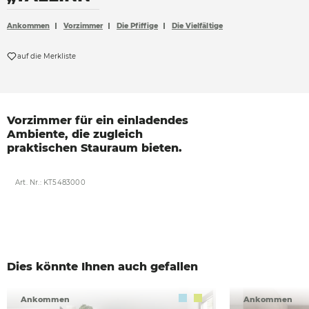
Accessoires
Ankommen
Vorzimmer
Die Pfiffige
Die Vielfältige
Böden
auf die Merkliste
Sonnen- und Sichtschutz
Vorhänge
Möbelstoffe
Vorzimmer für ein
einladendes
Ambiente,
die zugleich
praktischen
Stauraum bieten.
Art. Nr.: KT5483000
Dies könnte Ihnen auch gefallen
Ankommen
Ankommen