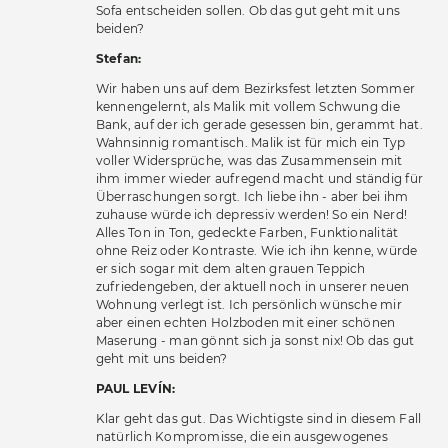
Sofa entscheiden sollen. Ob das gut geht mit uns
beiden?
Stefan:
Wir haben uns auf dem Bezirksfest letzten Sommer
kennengelernt, als Malik mit vollem Schwung die
Bank, auf der ich gerade gesessen bin, gerammt hat.
Wahnsinnig romantisch. Malik ist für mich ein Typ
voller Widersprüche, was das Zusammensein mit
ihm immer wieder aufregend macht und ständig für
Überraschungen sorgt. Ich liebe ihn - aber bei ihm
zuhause würde ich depressiv werden! So ein Nerd!
Alles Ton in Ton, gedeckte Farben, Funktionalität
ohne Reiz oder Kontraste. Wie ich ihn kenne, würde
er sich sogar mit dem alten grauen Teppich
zufriedengeben, der aktuell noch in unserer neuen
Wohnung verlegt ist. Ich persönlich wünsche mir
aber einen echten Holzboden mit einer schönen
Maserung - man gönnt sich ja sonst nix! Ob das gut
geht mit uns beiden?
PAUL LEVÍN:
Klar geht das gut. Das Wichtigste sind in diesem Fall
natürlich Kompromisse, die ein ausgewogenes