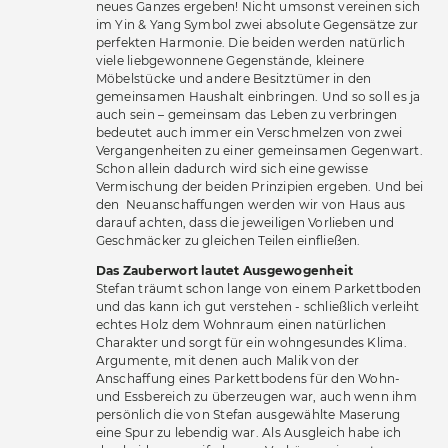
neues Ganzes ergeben! Nicht umsonst vereinen sich
im Yin & Yang Symbol zwei absolute Gegensätze zur
perfekten Harmonie. Die beiden werden natürlich
viele liebgewonnene Gegenstände, kleinere
Möbelstücke und andere Besitztümer in den
gemeinsamen Haushalt einbringen. Und so soll es ja
auch sein – gemeinsam das Leben zu verbringen
bedeutet auch immer ein Verschmelzen von zwei
Vergangenheiten zu einer gemeinsamen Gegenwart.
Schon allein dadurch wird sich eine gewisse
Vermischung der beiden Prinzipien ergeben. Und bei
den Neuanschaffungen werden wir von Haus aus
darauf achten, dass die jeweiligen Vorlieben und
Geschmäcker zu gleichen Teilen einfließen.
Das Zauberwort lautet Ausgewogenheit
Stefan träumt schon lange von einem Parkettboden
und das kann ich gut verstehen - schließlich verleiht
echtes Holz dem Wohnraum einen natürlichen
Charakter und sorgt für ein wohngesundes Klima.
Argumente, mit denen auch Malik von der
Anschaffung eines Parkettbodens für den Wohn-
und Essbereich zu überzeugen war, auch wenn ihm
persönlich die von Stefan ausgewählte Maserung
eine Spur zu lebendig war. Als Ausgleich habe ich