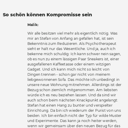
So schön können
Kompromisse sein
Malik:
Wir alle besitzen viel mehr als eigentlich nötig. Was
mir an Stefan von Anfang an gefallen hat, ist sein
Bekenntnis zum Reduzieren. Als Psychotherapeut
sieht er halt nur das Wesentliche. Und ja, auch ich
bekenne mich schuldig: Ich kann schwer nein sagen,
ob es nun zu einem lässigen Paar Sneakers ist, einer
ausgefallenen Kaffeetasse oder einem witzigen
Gadget. Und ich kann mich nicht so leicht von
Dingen trennen - schon gar nicht von meinem
liebgewonnenen Sofa. Das möchte ich unbedingt in
unsere neue Wohnung mitnehmen. Allerdings ist der
Bezug schon ziemlich mitgenommen. Am liebsten
würde ich es neu beziehen lassen. Und da sind wir
auch schon beim nächsten Knackpunkt angelangt:
Stefan hat einen Hang zu bunter und verspielter
Einrichtung. Da bin ich wiederum der Purist von uns
beiden. Ich bin einfach nicht der Typ für wilde Muster
und Experimente. Das kann ja noch heiter werden,
wenn wir gemeinsam über den neuen Bezug für das