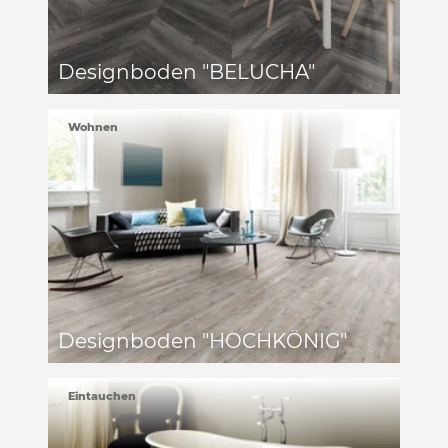
Accessoires
Badezimmer
Böden
Designboden "BELUCHA"
Arbeitszimmer
Sonnen- und Sichtschutz
Vorhänge
Wohnen
Accessoires
Möbelstoffe
Böden
Sonnen- und Sichtschutz
Vorhänge
Möbelstoffe
Designboden "HOCHKÖNIG"
Eintauchen