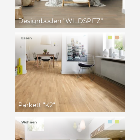
Designboden "WILDSPITZ"
Essen
Parkett "K2"
Wohnen