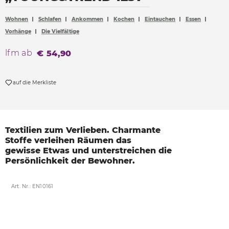
Accessoires
Wohnen
Schlafen
Ankommen
Kochen
Eintauchen
Essen
Böden
Vorhänge
Die Vielfältige
Sonnen- und Sichtschutz
lfm ab
€ 54,90
Vorhänge
Möbelstoffe
auf die Merkliste
Textilien zum Verlieben.
Charmante
Stoffe verleihen
Räumen das
gewisse
Etwas und unterstreichen
die
Persönlichkeit der
Bewohner.
Art. Nr.: EN10161