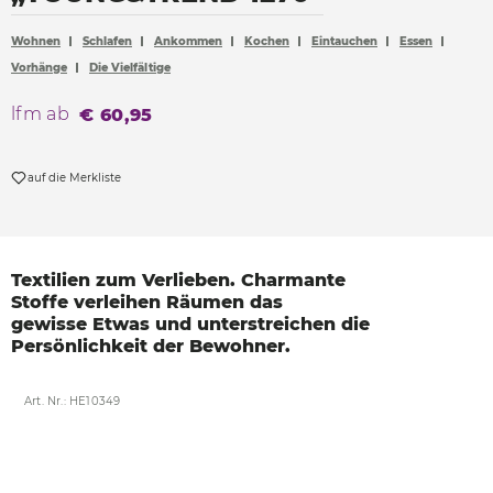
Accessoires
Wohnen
Schlafen
Ankommen
Kochen
Eintauchen
Essen
Böden
Vorhänge
Die Vielfältige
Sonnen- und Sichtschutz
lfm ab
€ 60,95
Vorhänge
Möbelstoffe
auf die Merkliste
Textilien zum Verlieben.
Charmante
Stoffe verleihen
Räumen das
gewisse
Etwas und unterstreichen
die
Persönlichkeit der
Bewohner.
Art. Nr.: HE10349