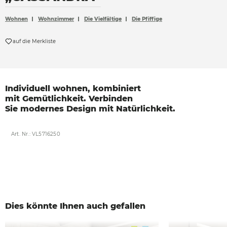
Accessoires
Wohnen
Wohnzimmer
Die Vielfältige
Die Pfiffige
Böden
auf die Merkliste
Sonnen- und Sichtschutz
Vorhänge
Möbelstoffe
Individuell wohnen, kombiniert
mit
Gemütlichkeit.
Verbinden
Sie
modernes Design mit
Natürlichkeit.
Art. Nr.: VL5716250
Dies könnte Ihnen auch gefallen