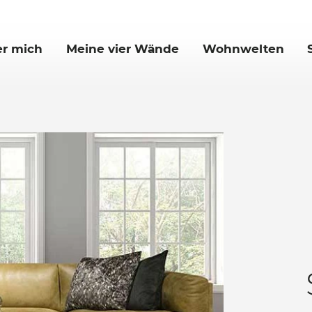
r mich
Meine vier Wände
Wohnwelten
rnale
Ankommen
Die Pfiffige
Eintauchen
Die Vielfältige
Wohnen
Die Großzügige
Kochen
Essen
Schlafen
Arbeiten