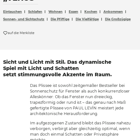
Accessoires
Eintauchen
Schlafen
Wohnen
Essen
Kochen
Ankommen
Böden
Sonnen- und Sichtschutz
Die Pfiffige
Die Vielfältige
Die Großzügige
Sonnen- und Sichtschutz
auf die Merkliste
Vorhänge
Möbelstoffe
Sicht und Licht mit Stil.
Das dynamische
Spiel mit
Licht und Schatten
setzt
stimmungsvolle Akzente
im Raum.
Das Plissee ist sowohl zeitgemäßer Bestseller bei
Sonnenschutz für Fenster als auch konkurrenzloser
Alleskönner: Ob das Fenster nun dreieckig,
trapezförmig oder rund ist – das genau nach Maß
gefertigte Plissee von PAUL LEVÍN meistert jede
architektonische Herausforderung.
Im aufgezogenen Zustand bleibt das Plissee nahezu
verborgen, verbirgt aber gleichzeitig optimal, wenn
man doch einmal Schatten oder Privatsphäre
möchte.