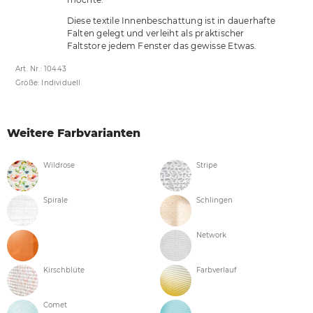
Diese textile Innenbeschattung ist in dauerhafte
Falten gelegt und verleiht als praktischer
Faltstore jedem Fenster das gewisse Etwas.
Art. Nr.: 10443
Größe: Individuell
Weitere Farbvarianten
Wildrose
Stripe
Spirale
Schlingen
Network
Kirschblüte
Farbverlauf
Comet