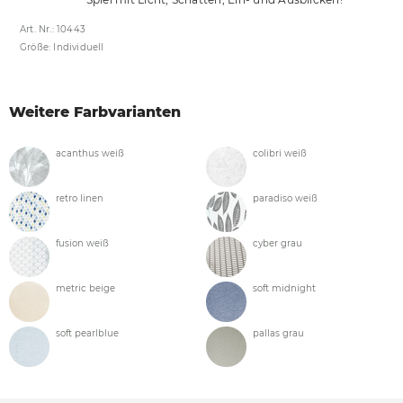
Art. Nr.: 10443
Größe: Individuell
Weitere Farbvarianten
acanthus weiß
colibri weiß
retro linen
paradiso weiß
fusion weiß
cyber grau
metric beige
soft midnight
soft pearlblue
pallas grau