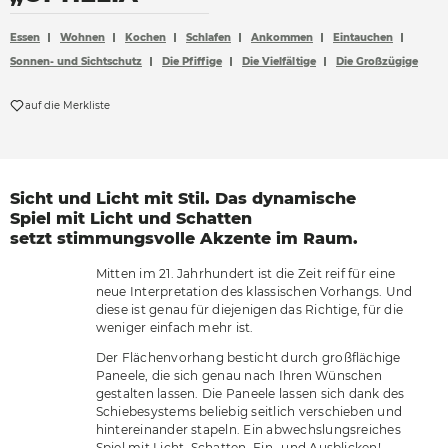
Accessoires
Essen
Wohnen
Kochen
Schlafen
Ankommen
Eintauchen
Böden
Sonnen- und Sichtschutz
Die Pfiffige
Die Vielfältige
Die Großzügige
Sonnen- und Sichtschutz
auf die Merkliste
Vorhänge
Möbelstoffe
Sicht und Licht mit Stil.
Das dynamische
Spiel mit
Licht und Schatten
setzt
stimmungsvolle Akzente
im Raum.
Mitten im 21. Jahrhundert ist die Zeit reif für eine
neue Interpretation des klassischen Vorhangs. Und
diese ist genau für diejenigen das Richtige, für die
weniger einfach mehr ist.
Der Flächenvorhang besticht durch großflächige
Paneele, die sich genau nach Ihren Wünschen
gestalten lassen. Die Paneele lassen sich dank des
Schiebesystems beliebig seitlich verschieben und
hintereinander stapeln. Ein abwechslungsreiches
Spiel mit Licht, Schatten, Ein- und Ausblicken!