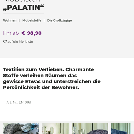
Accessoires
„PALATIN“
Böden
Wohnen
Möbelstoffe
Die Großzügige
Sonnen- und Sichtschutz
lfm ab
€ 98,90
Vorhänge
auf die Merkliste
Möbelstoffe
Textilien zum Verlieben.
Charmante
Stoffe verleihen
Räumen das
gewisse
Etwas und unterstreichen
die
Persönlichkeit der
Bewohner.
Art. Nr.: EN10161