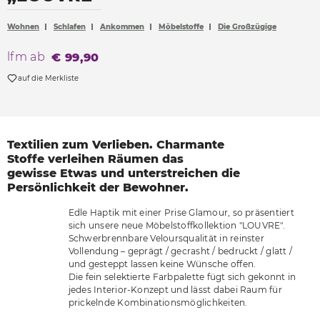
Accessoires
Wohnen
Schlafen
Ankommen
Möbelstoffe
Die Großzügige
Böden
lfm ab
€ 99,90
Sonnen- und Sichtschutz
auf die Merkliste
Vorhänge
Möbelstoffe
Textilien zum Verlieben.
Charmante
Stoffe verleihen
Räumen das
gewisse
Etwas und unterstreichen
die
Persönlichkeit der
Bewohner.
Edle Haptik mit einer Prise Glamour, so präsentiert
sich unsere neue Möbelstoffkollektion "LOUVRE".
Schwerbrennbare Veloursqualität in reinster
Vollendung – geprägt / gecrasht / bedruckt / glatt /
und gesteppt lassen keine Wünsche offen.
Die fein selektierte Farbpalette fügt sich gekonnt in
jedes Interior-Konzept und lässt dabei Raum für
prickelnde Kombinationsmöglichkeiten.