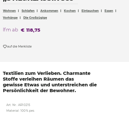
Accessoires
Wohnen
Schlafen
Ankommen
Kochen
Eintauchen
Essen
Böden
Vorhänge
Die Großzügige
Sonnen- und Sichtschutz
lfm ab
€ 118,75
Vorhänge
Möbelstoffe
auf die Merkliste
Textilien zum Verlieben.
Charmante
Stoffe verleihen
Räumen das
gewisse
Etwas und unterstreichen
die
Persönlichkeit der
Bewohner.
Art. Nr.: AR10215
Material: 100% pes