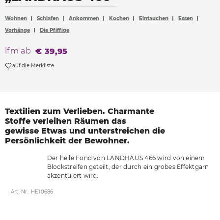
Accessoires
Wohnen
Schlafen
Ankommen
Kochen
Eintauchen
Essen
Böden
Vorhänge
Die Pfiffige
Sonnen- und Sichtschutz
lfm ab
€ 39,95
Vorhänge
auf die Merkliste
Möbelstoffe
Textilien zum Verlieben.
Charmante
Stoffe verleihen
Räumen das
gewisse
Etwas und unterstreichen
die
Persönlichkeit der
Bewohner.
Der helle Fond von LANDHAUS 466 wird von einem
Blockstreifen geteilt, der durch ein grobes Effektgarn
akzentuiert wird.
Art. Nr.: HE10686