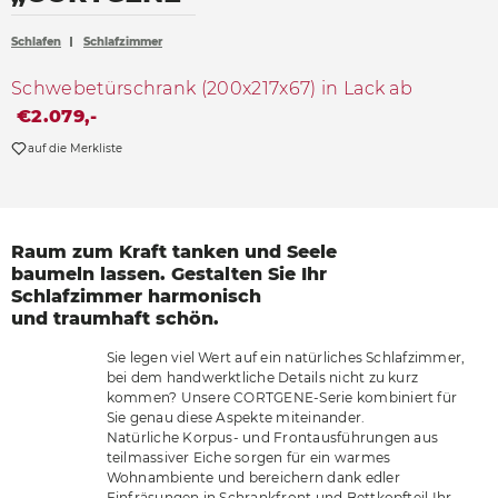
Accessoires
Schlafen
Schlafzimmer
Böden
Schwebetürschrank (200x217x67) in Lack ab
Sonnen- und Sichtschutz
€2.079,-
Vorhänge
auf die Merkliste
Möbelstoffe
Raum zum Kraft tanken
und Seele
baumeln
lassen. Gestalten
Sie Ihr
Schlafzimmer
harmonisch
und
traumhaft schön.
Sie legen viel Wert auf ein natürliches Schlafzimmer,
bei dem handwerktliche Details nicht zu kurz
kommen? Unsere CORTGENE-Serie kombiniert für
Sie genau diese Aspekte miteinander.
Natürliche Korpus- und Frontausführungen aus
teilmassiver Eiche sorgen für ein warmes
Wohnambiente und bereichern dank edler
Einfräsungen in Schrankfront und Bettkopfteil Ihr