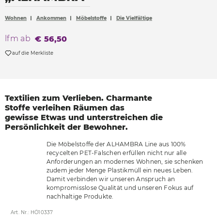
Accessoires
Wohnen
Ankommen
Möbelstoffe
Die Vielfältige
Böden
lfm ab
€ 56,50
Sonnen- und Sichtschutz
auf die Merkliste
Vorhänge
Möbelstoffe
Textilien zum Verlieben.
Charmante
Stoffe verleihen
Räumen das
gewisse
Etwas und unterstreichen
die
Persönlichkeit der
Bewohner.
Die Möbelstoffe der ALHAMBRA Line aus 100%
recycelten PET-Falschen erfüllen nicht nur alle
Anforderungen an modernes Wohnen, sie schenken
zudem jeder Menge Plastikmüll ein neues Leben.
Damit verbinden wir unseren Anspruch an
kompromisslose Qualität und unseren Fokus auf
nachhaltige Produkte.
Art. Nr.: HÖ10337