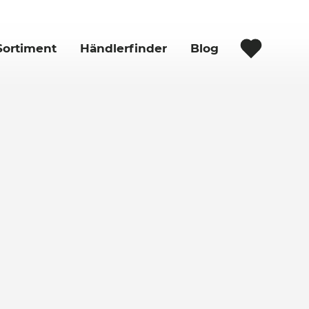
Sortiment
Händlerfinder
Blog
Wohnzimmer
Expertentipps
MERKLISTE
Schlafzimmer
Trendthemen
Speichern Sie hier Ihre persön­
Küche
lichen Favoriten, für später oder
bis zu Ihrem nächsten Besuch.
Esszimmer
Vorzimmer
Badezimmer
Arbeitszimmer
Accessoires
Böden