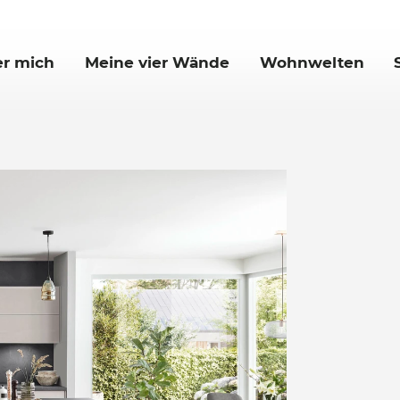
r mich
Meine vier Wände
Wohnwelten
rnale
Ankommen
Die Pfiffige
Eintauchen
Die Vielfältige
Wohnen
Die Großzügige
Kochen
Essen
Schlafen
Arbeiten