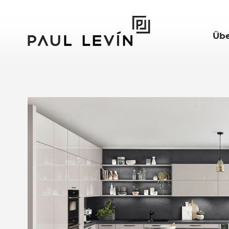
Übe
Jou