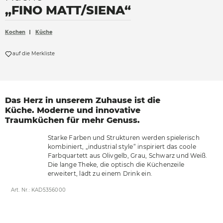
„FINO MATT/SIENA“
Accessoires
Böden
Kochen
Küche
Sonnen- und Sichtschutz
auf die Merkliste
Vorhänge
Möbelstoffe
Das Herz in unserem Zuhause ist die
Küche. Moderne und
innovative
Traumküchen für mehr Genuss.
Starke Farben und Strukturen werden spielerisch
kombiniert, „industrial style“ inspiriert das coole
Farbquartett aus Olivgelb, Grau, Schwarz und Weiß.
Die lange Theke, die optisch die Küchenzeile
erweitert, lädt zu einem Drink ein.
Art. Nr.: KAD5356000