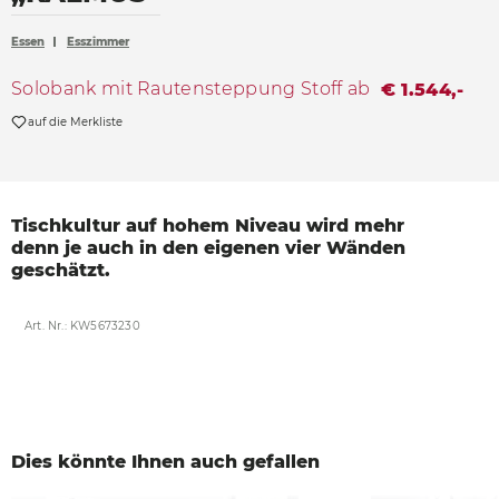
Accessoires
Essen
Esszimmer
Böden
Solobank mit Rautensteppung Stoff ab
€ 1.544,-
Sonnen- und Sichtschutz
auf die Merkliste
Vorhänge
Möbelstoffe
Tischkultur auf hohem
Niveau wird mehr
denn
je auch in den eigenen
vier Wänden
geschätzt.
Art. Nr.: KW5673230
Dies könnte Ihnen auch gefallen