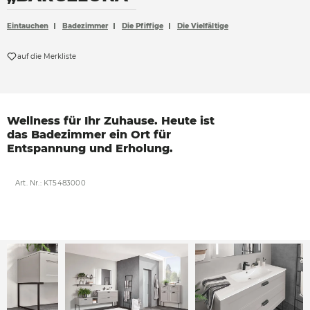
Accessoires
Eintauchen
Badezimmer
Die Pfiffige
Die Vielfältige
Böden
auf die Merkliste
Sonnen- und Sichtschutz
Vorhänge
Möbelstoffe
Wellness für Ihr
Zuhause. Heute ist
das
Badezimmer ein Ort
für
Entspannung und
Erholung.
Art. Nr.: KT5483000