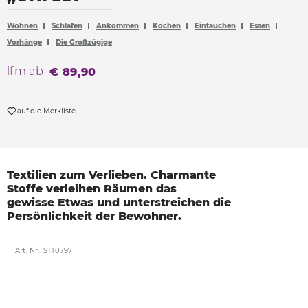
Accessoires
Wohnen
Schlafen
Ankommen
Kochen
Eintauchen
Essen
Böden
Vorhänge
Die Großzügige
Sonnen- und Sichtschutz
lfm ab
€ 89,90
Vorhänge
Möbelstoffe
auf die Merkliste
Textilien zum Verlieben.
Charmante
Stoffe verleihen
Räumen das
gewisse
Etwas und unterstreichen
die
Persönlichkeit der
Bewohner.
Art. Nr.: ST10797