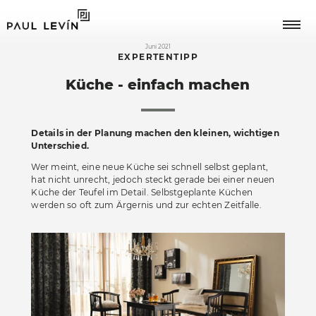
Juni 2021
EXPERTENTIPP
Küche - einfach machen
Journale
Ankommen
Die Pfiffige
Eintauchen
Details in der Planung machen den kleinen, wichtigen
Unterschied.
Wohnzimmer
Die Vielfältige
Wohnen
Wer meint, eine neue Küche sei schnell selbst geplant,
Schlafzimmer
hat nicht unrecht, jedoch steckt gerade bei einer neuen
Die Großzügige
Kochen
Küche der Teufel im Detail. Selbstgeplante Küchen
Expertentipps
Küche
werden so oft zum Ärgernis und zur echten Zeitfalle.
Essen
Trendthemen
Esszimmer
Schlafen
MERKLISTE
Vorzimmer
Arbeiten
Speichern Sie hier Ihre persön­lichen Favoriten, für
Badezimmer
später oder bis zu Ihrem nächsten Besuch.
Arbeitszimmer