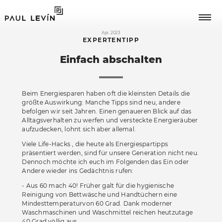
Apr. 2023
EXPERTENTIPP
Einfach abschalten
Journale
Ankommen
Die Pfiffige
Eintauchen
Beim Energiesparen haben oft die kleinsten Details die
größte Auswirkung: Manche Tipps sind neu, andere
Wohnzimmer
Die Vielfältige
Wohnen
befolgen wir seit Jahren. Einen genaueren Blick auf das
Alltagsverhalten zu werfen und versteckte Energieräuber
Schlafzimmer
Die Großzügige
Kochen
aufzudecken, lohnt sich aber allemal.
Expertentipps
Küche
Viele Life-Hacks , die heute als Energiespartipps
Essen
präsentiert werden, sind für unsere Generation nicht neu.
Trendthemen
Esszimmer
Dennoch möchte ich euch im Folgenden das Ein oder
Schlafen
MERKLISTE
Andere wieder ins Gedächtnis rufen:
Vorzimmer
Arbeiten
- Aus 60 mach 40! Früher galt für die hygienische
Speichern Sie hier Ihre persön­lichen Favoriten, für
Reinigung von Bettwäsche und Handtüchern eine
Badezimmer
später oder bis zu Ihrem nächsten Besuch.
Mindesttemperaturvon 60 Grad. Dank moderner
Arbeitszimmer
Waschmaschinen und Waschmittel reichen heutzutage
40 Grad völlig aus.